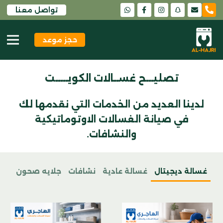
تواصل معنا
snapchat
حجز موعد
تصليـــح غســالات الكويـــــت
لدينا العديد من الخدمات التي نقدمها لك
في صيانة الغسالات الاوتوماتيكية
والنشافات.
غسالة ديجيتال
غسالة عادية
نشافات
جلايه صحون