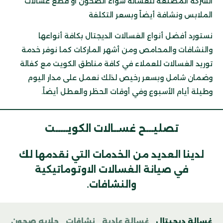
الشركة المصنعة للغسالة سواء الصحون او قطع غسالات
الملابس ونشافة أيضاً وبسعر التكلفة
نستورد أفضل أنواع الغسالات الديجتال بكافة أنواعها
والنشافات والمحامص ومن أشهر الماركات كما نوفر خدمة
توريد الغسالات للعملاء في كافة مناطق الكويت مع كفالة
وضمان شامل وبسعر رخيص لذلك نعمل على مدار اليوم
وطيلة أيام الأسبوع وفي أوقات الحظر والعطل أيضاً.
تصليـــح غســالات الكويـــــت
لدينا العديد من الخدمات التي نقدمها لك
في صيانة الغسالات الاوتوماتيكية
والنشافات.
غسالة ديجيتال
غسالة عادية
نشافات
جلايه صحون