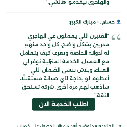
والهاجري بيقدموا هالشي.”
حسام . – مبارك الكبير:
“الفنيين اللي يعملون في الهاجري
مدربين بشكل واضح، كل واحد منهم
له أدواته الخاصة ويعرف كيف يتعامل
مع العميل. الخدمة المنزلية توفر لي
العناء، وبلاش ننسى الضمان اللي
أعطوه. لو بحاجة لأي صيانة مستقبلًا،
سأذهب لهم مرة أخرى. شركة تستحق
الثقة.”
اطلب الخدمة الان
في الختام؛ وبعد توضيح أهم مميزات الحصول على خدمات