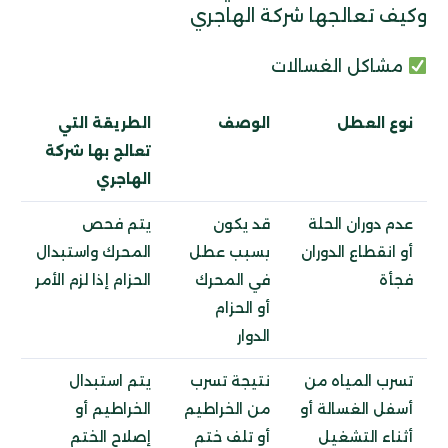
وكيف تعالجها شركة الهاجري
مشاكل الغسالات
نوع العطل
الوصف
الطريقة التي
تعالج بها شركة
الهاجري
عدم دوران الحلة
قد يكون
يتم فحص
أو انقطاع الدوران
بسبب عطل
المحرك واستبدال
فجأة
في المحرك
الحزام إذا لزم الأمر
أو الحزام
الدوار
تسرب المياه من
نتيجة تسرب
يتم استبدال
أسفل الغسالة أو
من الخراطيم
الخراطيم أو
أثناء التشغيل
أو تلف ختم
إصلاح الختم