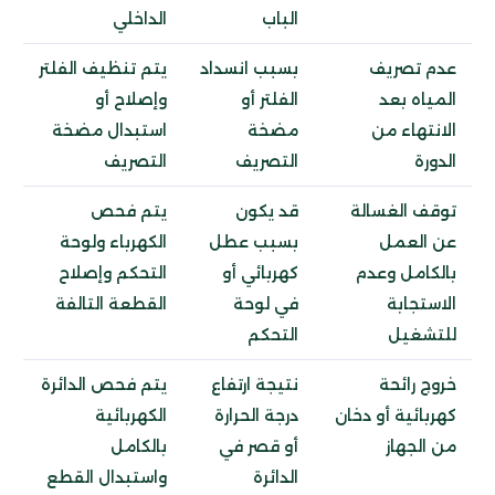
الباب
الداخلي
عدم تصريف
بسبب انسداد
يتم تنظيف الفلتر
المياه بعد
الفلتر أو
وإصلاح أو
الانتهاء من
مضخة
استبدال مضخة
الدورة
التصريف
التصريف
توقف الغسالة
قد يكون
يتم فحص
عن العمل
بسبب عطل
الكهرباء ولوحة
بالكامل وعدم
كهربائي أو
التحكم وإصلاح
الاستجابة
في لوحة
القطعة التالفة
للتشغيل
التحكم
خروج رائحة
نتيجة ارتفاع
يتم فحص الدائرة
كهربائية أو دخان
درجة الحرارة
الكهربائية
من الجهاز
أو قصر في
بالكامل
الدائرة
واستبدال القطع