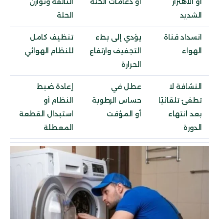
أو الاهتزاز
أو دعامات الحلة
التالفة وتوازن
الشديد
الحلة
انسداد قناة
يؤدي إلى بطء
تنظيف كامل
الهواء
التجفيف وارتفاع
للنظام الهوائي
الحرارة
النشافة لا
عطل في
إعادة ضبط
تطفئ تلقائيًا
حساس الرطوبة
النظام أو
بعد انتهاء
أو المؤقت
استبدال القطعة
الدورة
المعطلة