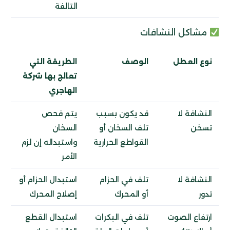
التالفة
مشاكل النشافات
نوع العطل
الوصف
الطريقة التي
تعالج بها شركة
الهاجري
النشافة لا
قد يكون بسبب
يتم فحص
تسخن
تلف السخان أو
السخان
القواطع الحرارية
واستبداله إن لزم
الأمر
النشافة لا
تلف في الحزام
استبدال الحزام أو
تدور
أو المحرك
إصلاح المحرك
ارتفاع الصوت
تلف في البكرات
استبدال القطع