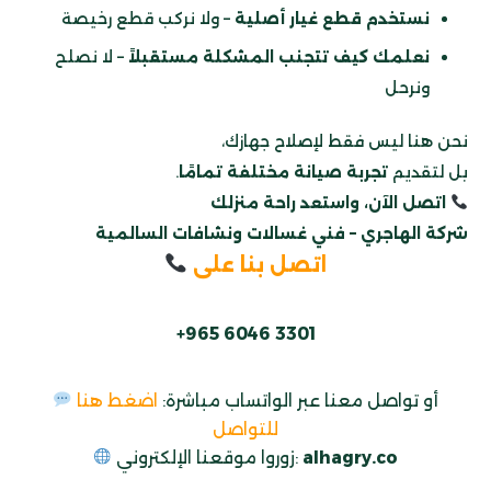
نستخدم قطع غيار أصلية
– ولا نركب قطع رخيصة
نعلمك كيف تتجنب المشكلة مستقبلاً
– لا نصلح
ونرحل
نحن هنا ليس فقط لإصلاح جهازك،
بل لتقديم
تجربة صيانة مختلفة تمامًا
.
اتصل الآن، واستعد راحة منزلك
شركة الهاجري – فني غسالات ونشافات السالمية
اتصل بنا على
+965 6046 3301
أو تواصل معنا عبر الواتساب مباشرة:
اضغط هنا
للتواصل
.co
alhagry
زوروا موقعنا الإلكتروني: