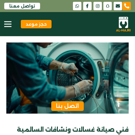
تواصل معنا
snapchat
حجز موعد
اتصل بنا
فني صيانة غسالات ونشافات السالمية