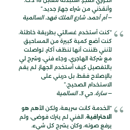
الحراري انفجر. استبدله مقابل 18 د.ك.
وأنقذني من شراء جهاز جديد.”
—
أم أحمد، شارع الملك فهد، السالمية
“كنت أستخدم غسالتي بطريقة خاطئة.
كنت أضع كمية كبيرة من المساحيق
لأنني ظننت أنها تنظف أكثر. تواصلت
مع شركة الهاجري، وجاء فني، وشرح لي
بالتفصيل كيف أستخدم الجهاز. لم يقم
بالإصلاح فقط، بل دربني على
الاستخدام الصحيح.”
—
سارة، حي 3، السالمية
“الخدمة كانت سريعة، ولكن الأهم هو
الاحترافية
. الفني لم يترك فوضى، ولم
يرفع صوته، وكان يشرح كل شيء.