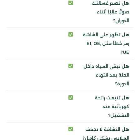
هل تصدر غسالتك
صوتًا عاليًا أثناء
الدوران؟
هل تظهر على الشاشة
رمز خطأ مثل E1, OE,
UE؟
هل تبقى المياه داخل
الحلة بعد انتهاء
الدورة؟
هل تنبعث رائحة
كهربائية عند
التشغيل؟
هل النشافة لا تجفف
الملابس بشكل كامل؟