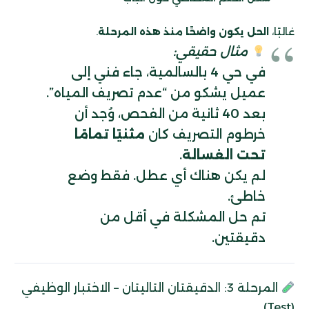
غالبًا،
الحل يكون واضحًا منذ هذه المرحلة
.
مثال حقيقي:
في حي 4 بالسالمية، جاء فني إلى
عميل يشكو من “عدم تصريف المياه”.
بعد 40 ثانية من الفحص، وُجد أن
خرطوم التصريف كان
مثنيًا تمامًا
تحت الغسالة
.
لم يكن هناك أي عطل. فقط وضع
خاطئ.
تم حل المشكلة في أقل من
دقيقتين.
المرحلة 3: الدقيقتان التاليتان – الاختبار الوظيفي
(Test)