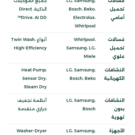
غسالات
LG، Samsung،
جميع الموديلات
تحميل
Bosch، Beko،
الذكية، Direct
أمامي
Electrolux،
Drive، AI DD™
Whirlpool
غسالات
Whirlpool،
أنواع Twin Wash،
تحميل
Samsung، LG،
High-Efficiency
علوي
Miele
النشافات
LG، Samsung،
Heat Pump،
الكهربائية
Bosch، Beko
Sensor Dry،
Steam Dry
النشافات
LG، Samsung،
أنظمة تجفيف
بدون
Bosch
حراري متقدمة
تهوية
الأجهزة
LG، Samsung،
Washer-Dryer