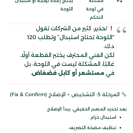
F2
مشكلة
يحتاج إعادة برمجة أو استبدال
في لوحة
اللوحة
التحكم
تحذير:
كثير من الشركات تقول
“اللوحة تحتاج استبدال” وتطلب 120
د.ك.
لكن الفني المحترف يختبر القطعة أولًا.
غالبًا، المشكلة ليست في اللوحة، بل
في
مستشعر أو كابل فضفاض
.
المرحلة 5: التشخيص + الإصلاح (Fix & Confirm)
بعد تحديد المصدر الحقيقي، يبدأ الإصلاح:
استبدال حزام
تنظيف مضخة التصريف