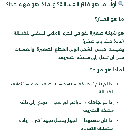
أولًا: ما هو فلتر الغسالة؟ ولماذا هو مهم جدًا؟
ما هو الفلتر؟
هو
شبكة صغيرة
تقع في الجزء الأمامي السفلي للغسالة
(عادة خلف باب صغير).
وظيفته:
حبس الشعر، الوبر، القطع الصغيرة، والعملات
قبل أن تصل إلى مضخة التصريف.
لماذا هو مهم؟
إذا لم يتم تنظيفه → يسد → لا يصرف الماء → تتوقف
الغسالة
إذا تم تجاهله → تتراكم الرواسب → تؤدي إلى تلف
مضخة التصريف
إذا كان مسدودًا → الجهاز يعمل بجهد أكبر → زيادة
استهلاك الكهرباء