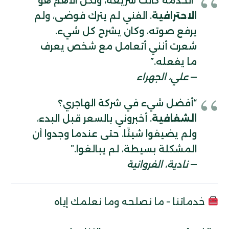
“الخدمة كانت سريعة، ولكن الأهم هو
الاحترافية
. الفني لم يترك فوضى، ولم
يرفع صوته، وكان يشرح كل شيء.
شعرت أنني أتعامل مع شخص يعرف
ما يفعله.”
—
علي، الجهراء
“أفضل شيء في شركة الهاجري؟
الشفافية
. أخبروني بالسعر قبل البدء،
ولم يضيفوا شيئًا. حتى عندما وجدوا أن
المشكلة بسيطة، لم يبالغوا.”
—
نادية، الفروانية
خدماتنا – ما نصلحه وما نعلمك إياه