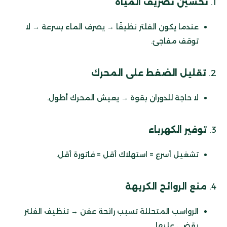
1.
تحسين تصريف المياه
عندما يكون الفلتر نظيفًا → يصرف الماء بسرعة → لا
توقف مفاجئ.
2.
تقليل الضغط على المحرك
لا حاجة للدوران بقوة → يعيش المحرك أطول.
3.
توفير الكهرباء
تشغيل أسرع = استهلاك أقل = فاتورة أقل.
4.
منع الروائح الكريهة
الرواسب المتحللة تسبب رائحة عفن → تنظيف الفلتر
يقضي عليها.